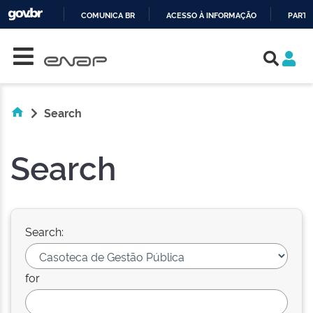
COMUNICA BR
ACESSO À INFORMAÇÃO
PARTI
Skip navigation
IR
PARA
O
CONTEÚDO
Search
Search
Search:
for