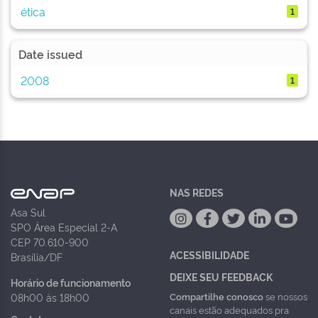
ética
1
Date issued
2008
1
NAS REDES
Asa Sul
SPO Área Especial 2-A
CEP 70.610-900
ACESSIBILIDADE
Brasília/DF
DEIXE SEU FEEDBACK
Horário de funcionamento
Compartilhe conosco
se nossos
08h00 às 18h00
canais estão adequados pra