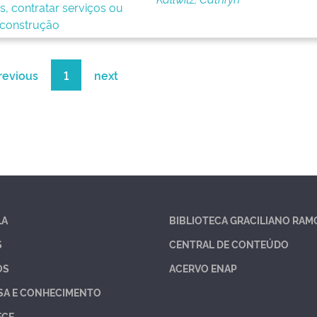
s, contratar serviços ou
 construção
revious
1
next
LA
BIBLIOTECA GRACILIANO RAM
S
CENTRAL DE CONTEÚDO
OS
ACERVO ENAP
SA E CONHECIMENTO
ECE