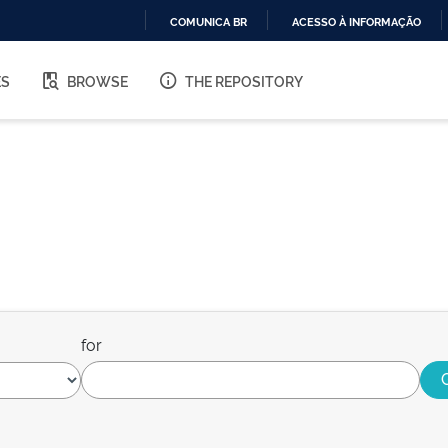
COMUNICA BR
ACESSO À INFORMAÇÃO
IR
PARA
ES
BROWSE
THE REPOSITORY
O
CONTEÚDO
for