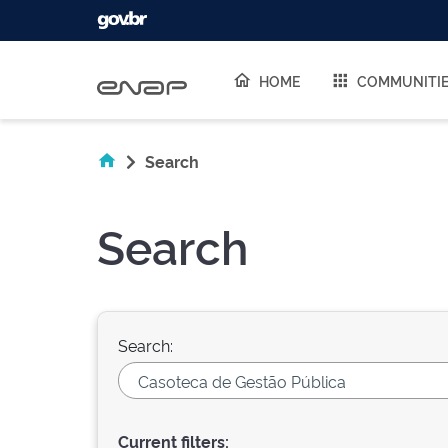
Skip navigation
HOME
COMMUNITI
Search
Search
Search:
Current filters: