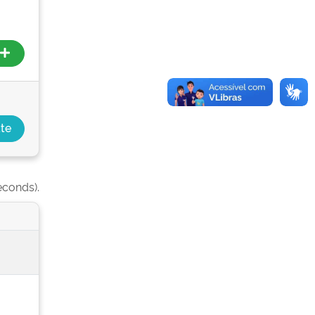
econds).