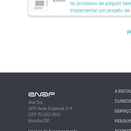
no processo de adquirir ben
implementar um projeto de
p
A ESCO
CURSO
Asa Sul
SPO Área Especial 2-A
SERVIÇ
CEP 70.610-900
Brasília/DF
PESQUI
ACONT
Horário de funcionamento