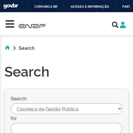
COMUNICA BR
ACESSO À INFORMAÇÃO
PARTI
Skip navigation
IR
PARA
O
CONTEÚDO
Search
Search
Search:
for