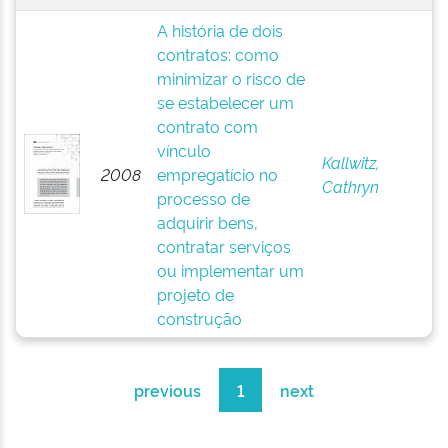
A história de dois
contratos: como
minimizar o risco de
se estabelecer um
contrato com
vínculo
Kallwitz,
2008
empregatício no
Cathryn
processo de
adquirir bens,
contratar serviços
ou implementar um
projeto de
construção
previous
1
next