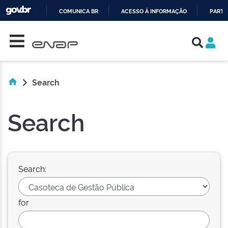
COMUNICA BR
ACESSO À INFORMAÇÃO
PARTI
Skip navigation
IR
PARA
O
CONTEÚDO
Search
Search
Search:
for