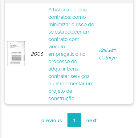
A história de dois
contratos: como
minimizar o risco de
se estabelecer um
contrato com
vínculo
Kallwitz,
2008
empregatício no
Cathryn
processo de
adquirir bens,
contratar serviços
ou implementar um
projeto de
construção
previous
1
next