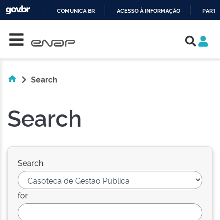
COMUNICA BR
ACESSO À INFORMAÇÃO
PARTI
Skip navigation
IR
PARA
O
CONTEÚDO
Search
Search
Search:
for