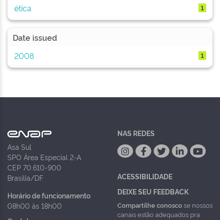
ética
1
Date issued
2008
1
NAS REDES
Asa Sul
SPO Área Especial 2-A
CEP 70.610-900
ACESSIBILIDADE
Brasília/DF
DEIXE SEU FEEDBACK
Horário de funcionamento
Compartilhe conosco
se nossos
08h00 às 18h00
canais estão adequados pra