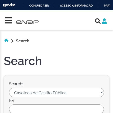
COMUNICA BR
ACESSO À INFORMAÇÃO
PARTI
Skip navigation
IR
PARA
O
CONTEÚDO
Search
Search
Search:
for