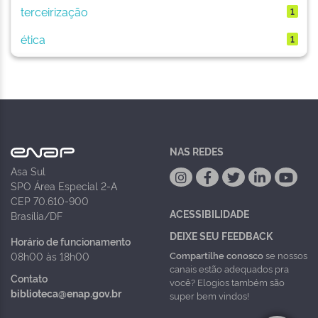
terceirização
1
ética
1
NAS REDES
Asa Sul
SPO Área Especial 2-A
CEP 70.610-900
ACESSIBILIDADE
Brasília/DF
DEIXE SEU FEEDBACK
Horário de funcionamento
Compartilhe conosco
se nossos
08h00 às 18h00
canais estão adequados pra
Contato
você? Elogios também são
biblioteca@enap.gov.br
super bem vindos!