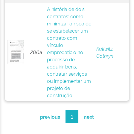
A história de dois
contratos: como
minimizar o risco de
se estabelecer um
contrato com
vínculo
Kallwitz,
2008
empregatício no
Cathryn
processo de
adquirir bens,
contratar serviços
ou implementar um
projeto de
construção
previous
1
next