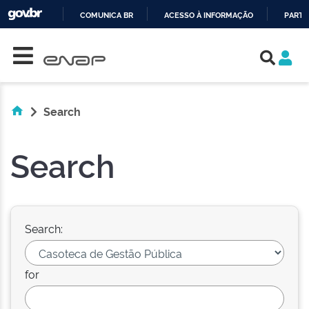
COMUNICA BR
ACESSO À INFORMAÇÃO
PARTI
Skip navigation
IR
PARA
O
CONTEÚDO
Search
Search
Search:
for