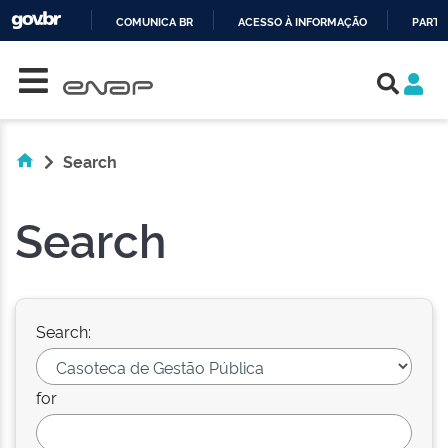
COMUNICA BR
ACESSO À INFORMAÇÃO
PARTI
Skip navigation
IR
PARA
O
CONTEÚDO
Search
Search
Search:
for