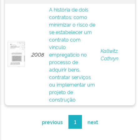
A história de dois
contratos: como
minimizar o risco de
se estabelecer um
contrato com
vínculo
Kallwitz,
2008
empregatício no
Cathryn
processo de
adquirir bens,
contratar serviços
ou implementar um
projeto de
construção
previous
1
next