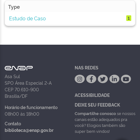
Type
Estudo de Caso
1
NAS REDES
Asa Sul
SPO Área Especial 2-A
CEP 70.610-900
ACESSIBILIDADE
Brasília/DF
DEIXE SEU FEEDBACK
Horário de funcionamento
Compartilhe conosco
se nossos
08h00 às 18h00
canais estão adequados pra
Contato
você? Elogios também são
biblioteca@enap.gov.br
super bem vindos!