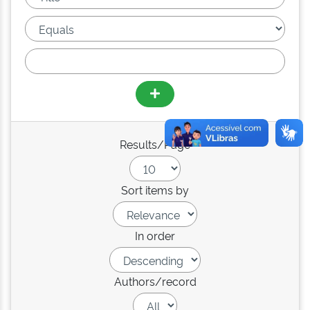
Results/Page
Sort items by
In order
Authors/record