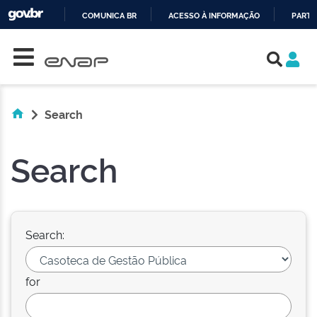
COMUNICA BR
ACESSO À INFORMAÇÃO
PARTI
Skip navigation
IR
PARA
O
CONTEÚDO
Search
Search
Search:
for