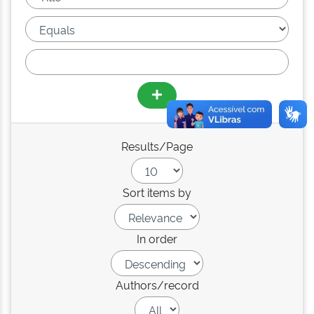
Results/Page
Sort items by
In order
Authors/record