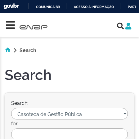
COMUNICA BR
ACESSO À INFORMAÇÃO
PARTI
Skip navigation
IR
PARA
O
CONTEÚDO
Search
Search
Search:
for