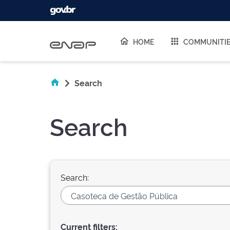
Skip navigation
HOME
COMMUNITI
Search
Search
Search:
Current filters: