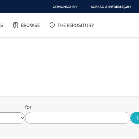
COMUNICA BR
ACESSO À INFORMAÇÃO
IR
PARA
ES
BROWSE
THE REPOSITORY
O
CONTEÚDO
for