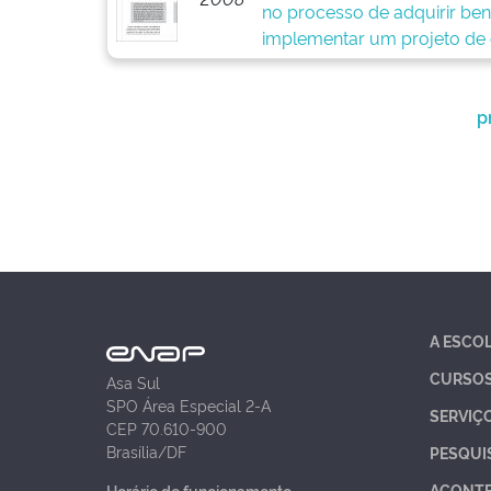
no processo de adquirir ben
implementar um projeto de
p
A ESCO
CURSO
Asa Sul
SPO Área Especial 2-A
SERVIÇ
CEP 70.610-900
Brasília/DF
PESQUI
ACONT
Horário de funcionamento