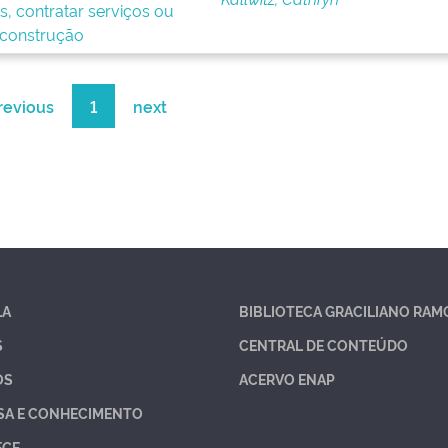
s, contratar serviços ou
 construção
revious
1
next
LA
BIBLIOTECA GRACILIANO RAM
S
CENTRAL DE CONTEÚDO
OS
ACERVO ENAP
SA E CONHECIMENTO
ECE