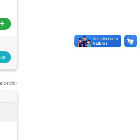
econds).