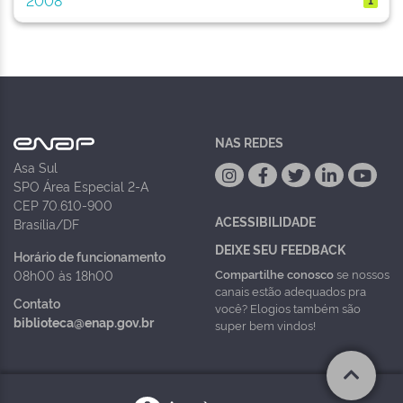
NAS REDES
Asa Sul
SPO Área Especial 2-A
CEP 70.610-900
ACESSIBILIDADE
Brasília/DF
DEIXE SEU FEEDBACK
Horário de funcionamento
Compartilhe conosco
se nossos
08h00 às 18h00
canais estão adequados pra
Contato
você? Elogios também são
biblioteca@enap.gov.br
super bem vindos!