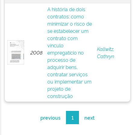
A história de dois
contratos: como
minimizar o risco de
se estabelecer um
contrato com
vínculo
Kallwitz,
2008
empregatício no
Cathryn
processo de
adquirir bens,
contratar serviços
ou implementar um
projeto de
construção
previous
1
next