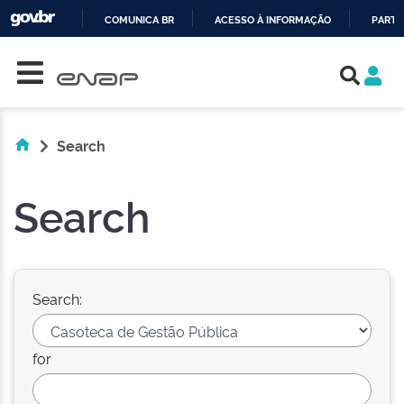
COMUNICA BR
ACESSO À INFORMAÇÃO
PARTI
Skip navigation
IR
PARA
O
CONTEÚDO
Search
Search
Search:
for