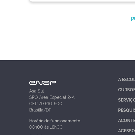
p
A ESCO
CURSO
Asa Sul
SPO Área Especial 2-A
SERVIÇ
CEP 70.610-900
Brasília/DF
PESQUI
ACONT
Horário de funcionamento
08h00 às 18h00
ACESSO