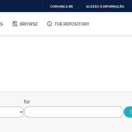
COMUNICA BR
ACESSO À INFORMAÇÃO
IR
PARA
ES
BROWSE
THE REPOSITORY
O
CONTEÚDO
for