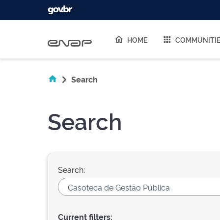
Skip navigation
HOME
COMMUNITI
Search
Search
Search:
Current filters: