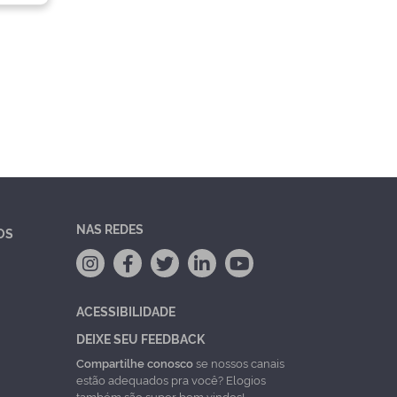
NAS REDES
OS
ACESSIBILIDADE
DEIXE SEU FEEDBACK
Compartilhe conosco
se nossos canais
estão adequados pra você? Elogios
também são super bem vindos!