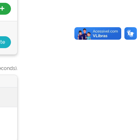
econds).