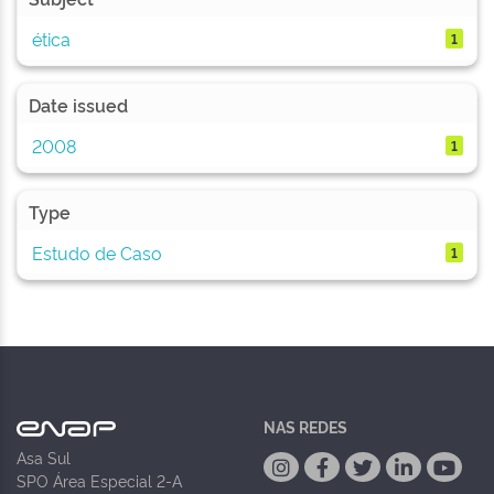
ética
1
Date issued
2008
1
Type
Estudo de Caso
1
NAS REDES
Asa Sul
SPO Área Especial 2-A