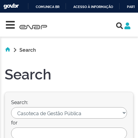
COMUNICA BR
ACESSO À INFORMAÇÃO
PARTI
Skip navigation
IR
PARA
O
CONTEÚDO
Search
Search
Search:
for