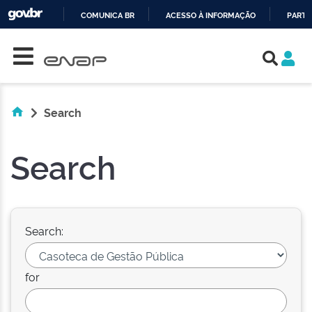
COMUNICA BR
ACESSO À INFORMAÇÃO
PARTI
Skip navigation
IR
PARA
O
CONTEÚDO
Search
Search
Search:
for