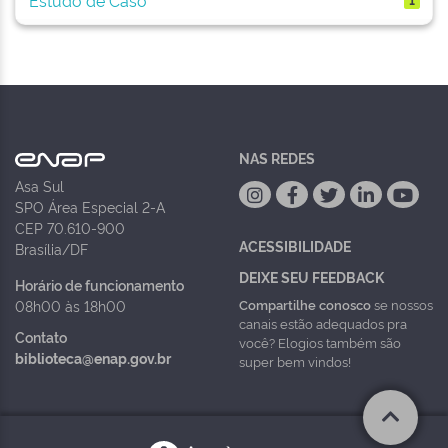
NAS REDES
Asa Sul
SPO Área Especial 2-A
CEP 70.610-900
ACESSIBILIDADE
Brasília/DF
DEIXE SEU FEEDBACK
Horário de funcionamento
Compartilhe conosco
se nossos
08h00 às 18h00
canais estão adequados pra
Contato
você? Elogios também são
biblioteca@enap.gov.br
super bem vindos!