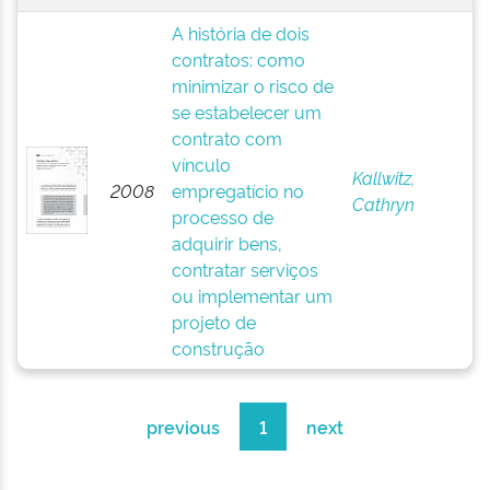
A história de dois
contratos: como
minimizar o risco de
se estabelecer um
contrato com
vínculo
Kallwitz,
2008
empregatício no
Cathryn
processo de
adquirir bens,
contratar serviços
ou implementar um
projeto de
construção
previous
1
next