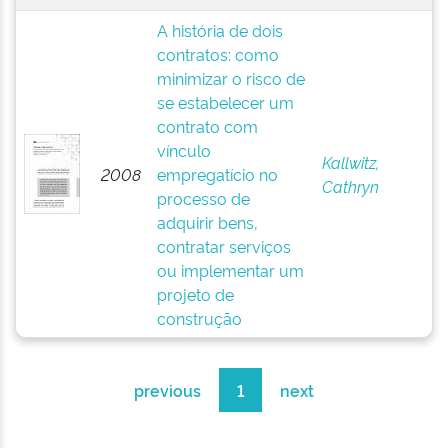
A história de dois
contratos: como
minimizar o risco de
se estabelecer um
contrato com
vínculo
Kallwitz,
2008
empregatício no
Cathryn
processo de
adquirir bens,
contratar serviços
ou implementar um
projeto de
construção
previous
1
next