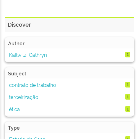
Discover
Author
Kallwitz, Cathryn
1
Subject
contrato de trabalho
1
terceirização
1
ética
1
Type
Estudo de Caso
1