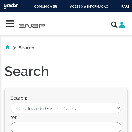
COMUNICA BR
ACESSO À INFORMAÇÃO
PARTI
Skip navigation
IR
PARA
O
CONTEÚDO
Search
Search
Search:
for