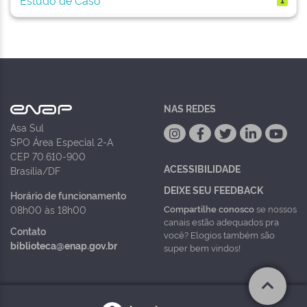
NAS REDES
Asa Sul
SPO Área Especial 2-A
CEP 70.610-900
ACESSIBILIDADE
Brasília/DF
DEIXE SEU FEEDBACK
Horário de funcionamento
Compartilhe conosco
se nossos
08h00 às 18h00
canais estão adequados pra
Contato
você? Elogios também são
biblioteca@enap.gov.br
super bem vindos!