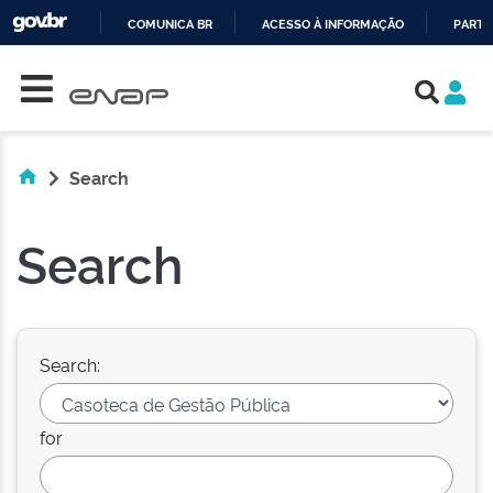
COMUNICA BR
ACESSO À INFORMAÇÃO
PARTI
Skip navigation
IR
PARA
O
CONTEÚDO
Search
Search
Search:
for