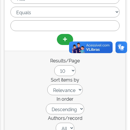
Results/Page
Sort items by
In order
Authors/record