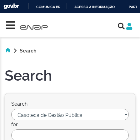
COMUNICA BR
ACESSO À INFORMAÇÃO
PARTI
Skip navigation
IR
PARA
O
CONTEÚDO
Search
Search
Search:
for