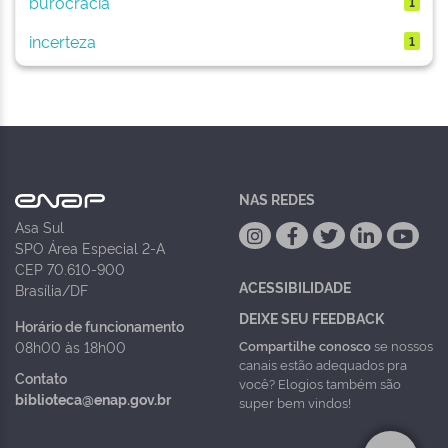
burocracia
1
incerteza
1
NAS REDES
Asa Sul
SPO Área Especial 2-A
CEP 70.610-900
ACESSIBILIDADE
Brasília/DF
DEIXE SEU FEEDBACK
Horário de funcionamento
Compartilhe conosco
se nossos
08h00 às 18h00
canais estão adequados pra
Contato
você? Elogios também são
biblioteca@enap.gov.br
super bem vindos!