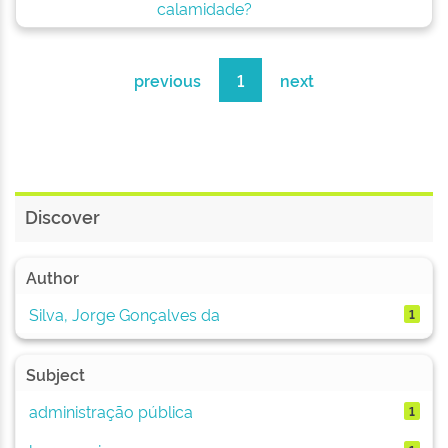
calamidade?
previous
1
next
Discover
Author
Silva, Jorge Gonçalves da
1
Subject
administração pública
1