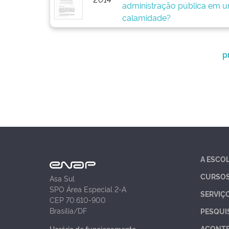
administração pública em u
calamidade?
p
A ESCO
CURSO
Asa Sul
SPO Área Especial 2-A
SERVIÇ
CEP 70.610-900
Brasília/DF
PESQUI
ACONT
Horário de funcionamento