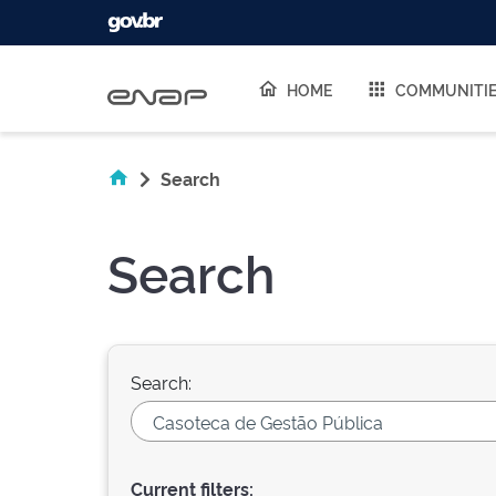
Skip navigation
HOME
COMMUNITI
Search
Search
Search:
Current filters: