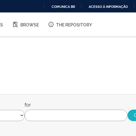
COMUNICA BR
ACESSO À INFORMAÇÃO
IR
PARA
ES
BROWSE
THE REPOSITORY
O
CONTEÚDO
for