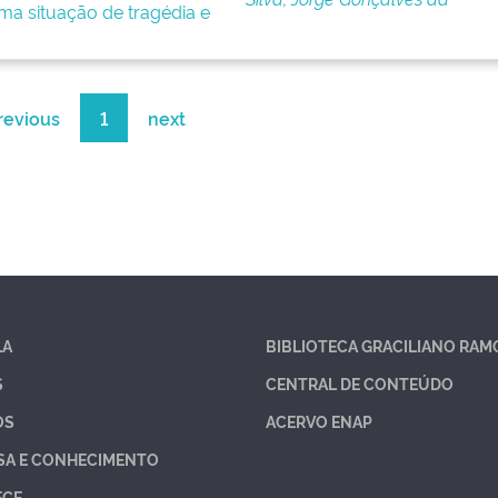
ma situação de tragédia e
revious
1
next
LA
BIBLIOTECA GRACILIANO RAM
S
CENTRAL DE CONTEÚDO
OS
ACERVO ENAP
SA E CONHECIMENTO
ECE