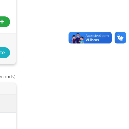
econds).