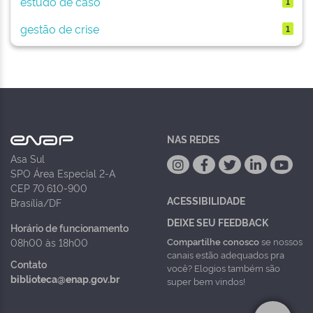
estudo de caso
1
gestão de crise
1
NAS REDES
Asa Sul
SPO Área Especial 2-A
CEP 70.610-900
ACESSIBILIDADE
Brasília/DF
DEIXE SEU FEEDBACK
Horário de funcionamento
Compartilhe conosco
se nossos
08h00 às 18h00
canais estão adequados pra
Contato
você? Elogios também são
biblioteca@enap.gov.br
super bem vindos!