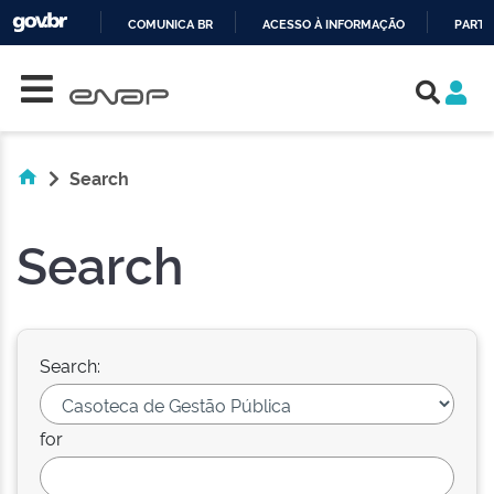
COMUNICA BR
ACESSO À INFORMAÇÃO
PARTI
Skip navigation
IR
PARA
O
CONTEÚDO
Search
Search
Search:
for