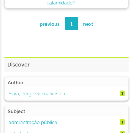
calamidade?
previous
1
next
Discover
Author
Silva, Jorge Gonçalves da
1
Subject
administração pública
1