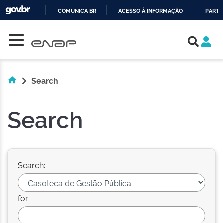
COMUNICA BR
ACESSO À INFORMAÇÃO
PARTI
Skip navigation
IR
PARA
O
CONTEÚDO
Search
Search
Search:
for