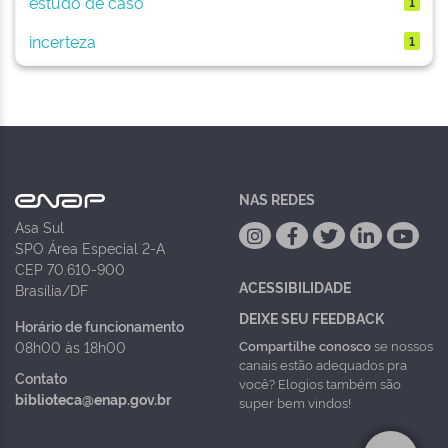
estudo de caso
1
incerteza
1
NAS REDES
Asa Sul
SPO Área Especial 2-A
CEP 70.610-900
ACESSIBILIDADE
Brasília/DF
DEIXE SEU FEEDBACK
Horário de funcionamento
Compartilhe conosco
se nossos
08h00 às 18h00
canais estão adequados pra
Contato
você? Elogios também são
biblioteca@enap.gov.br
super bem vindos!