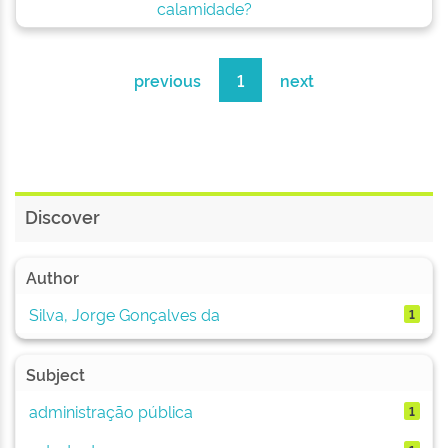
calamidade?
previous
1
next
Discover
Author
Silva, Jorge Gonçalves da
1
Subject
administração pública
1