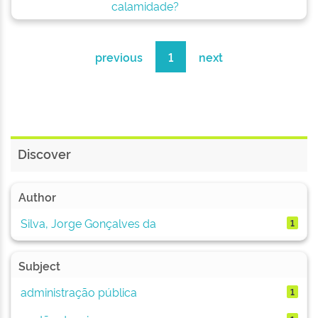
calamidade?
previous
1
next
Discover
Author
Silva, Jorge Gonçalves da
1
Subject
administração pública
1