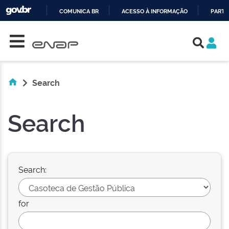
COMUNICA BR
ACESSO À INFORMAÇÃO
PARTI
Skip navigation
IR
PARA
O
CONTEÚDO
Search
Search
Search:
for