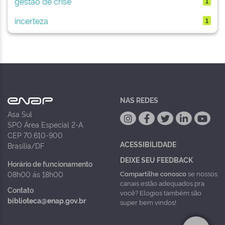
gestão de crise
1
incerteza
1
NAS REDES
Asa Sul
SPO Área Especial 2-A
CEP 70.610-900
ACESSIBILIDADE
Brasília/DF
DEIXE SEU FEEDBACK
Horário de funcionamento
Compartilhe conosco
se nossos
08h00 às 18h00
canais estão adequados pra
Contato
você? Elogios também são
biblioteca@enap.gov.br
super bem vindos!