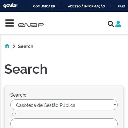
COMUNICA BR
ACESSO À INFORMAÇÃO
PARTI
Skip navigation
IR
PARA
O
CONTEÚDO
Search
Search
Search:
for