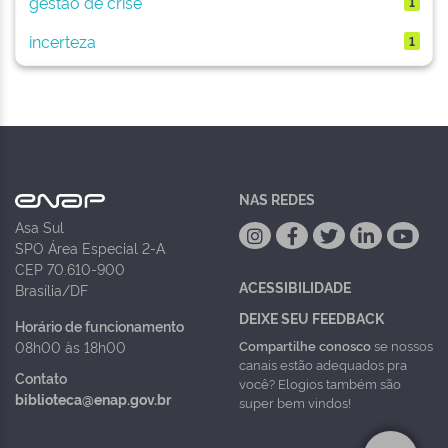
gestão de crise
1
incerteza
1
NAS REDES
Asa Sul
SPO Área Especial 2-A
CEP 70.610-900
ACESSIBILIDADE
Brasília/DF
DEIXE SEU FEEDBACK
Horário de funcionamento
Compartilhe conosco
se nossos
08h00 às 18h00
canais estão adequados pra
Contato
você? Elogios também são
biblioteca@enap.gov.br
super bem vindos!