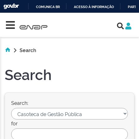
COMUNICA BR
ACESSO À INFORMAÇÃO
PARTI
Skip navigation
IR
PARA
O
CONTEÚDO
Search
Search
Search:
for