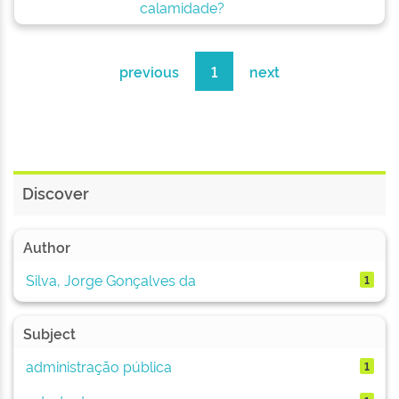
calamidade?
previous
1
next
Discover
Author
Silva, Jorge Gonçalves da
1
Subject
administração pública
1