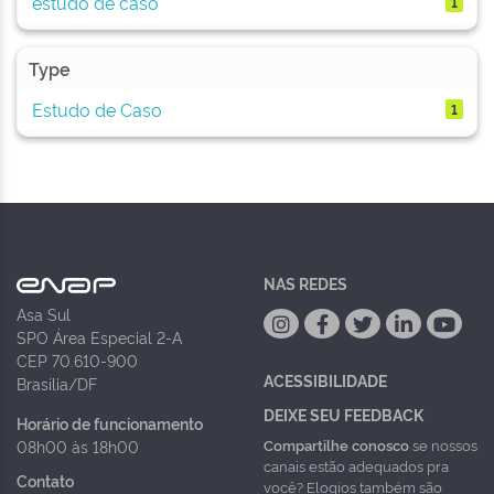
estudo de caso
1
Type
Estudo de Caso
1
NAS REDES
Asa Sul
SPO Área Especial 2-A
CEP 70.610-900
ACESSIBILIDADE
Brasília/DF
DEIXE SEU FEEDBACK
Horário de funcionamento
Compartilhe conosco
se nossos
08h00 às 18h00
canais estão adequados pra
Contato
você? Elogios também são