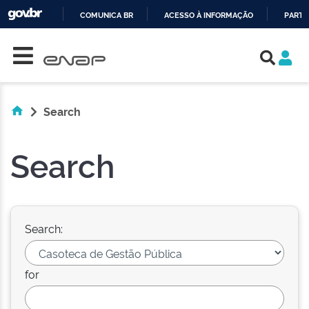
COMUNICA BR
ACESSO À INFORMAÇÃO
PARTI
Skip navigation
IR
PARA
O
CONTEÚDO
Search
Search
Search:
for