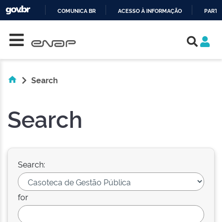
COMUNICA BR
ACESSO À INFORMAÇÃO
PARTI
Skip navigation
IR
PARA
O
CONTEÚDO
Search
Search
Search:
for