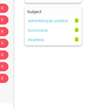
Subject
administração pública
1
burocracia
1
incerteza
1