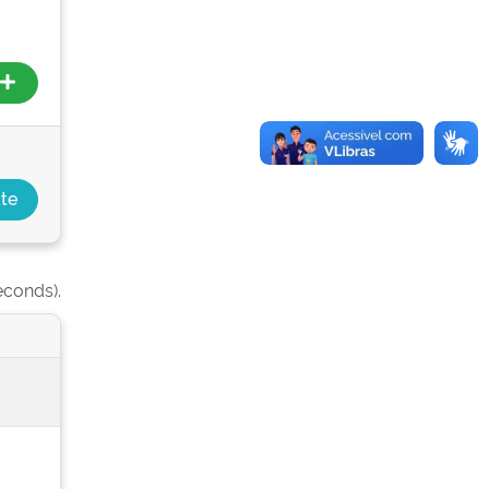
econds).