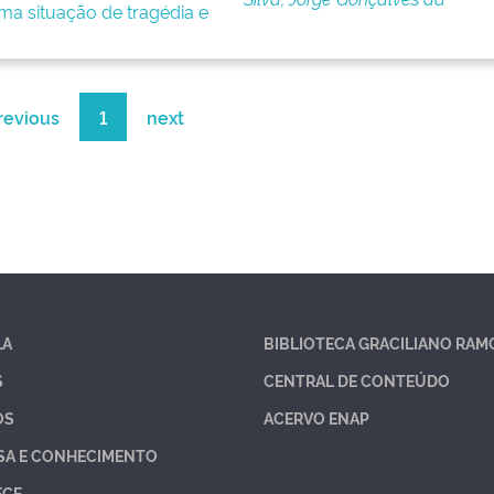
ma situação de tragédia e
revious
1
next
LA
BIBLIOTECA GRACILIANO RAM
S
CENTRAL DE CONTEÚDO
OS
ACERVO ENAP
SA E CONHECIMENTO
ECE