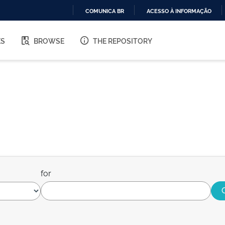
COMUNICA BR
ACESSO À INFORMAÇÃO
IR
PARA
ES
BROWSE
THE REPOSITORY
O
CONTEÚDO
for