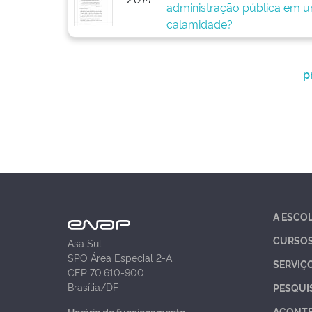
administração pública em u
calamidade?
p
A ESCO
CURSO
Asa Sul
SPO Área Especial 2-A
SERVIÇ
CEP 70.610-900
Brasília/DF
PESQUI
ACONT
Horário de funcionamento