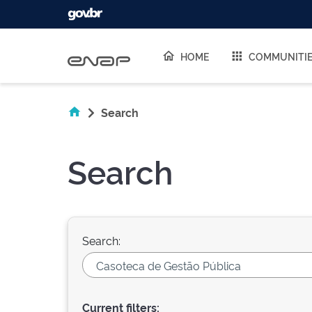
Skip navigation
HOME
COMMUNITI
Search
Search
Search:
Current filters: