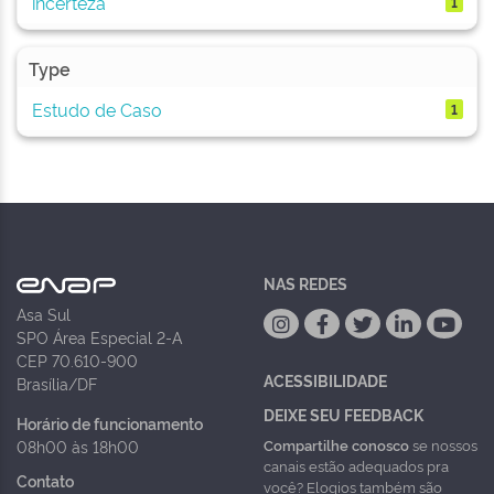
incerteza
1
Type
Estudo de Caso
1
NAS REDES
Asa Sul
SPO Área Especial 2-A
CEP 70.610-900
ACESSIBILIDADE
Brasília/DF
DEIXE SEU FEEDBACK
Horário de funcionamento
Compartilhe conosco
se nossos
08h00 às 18h00
canais estão adequados pra
Contato
você? Elogios também são