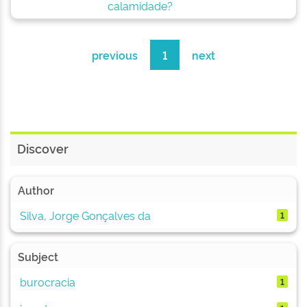
calamidade?
previous
1
next
Discover
Author
Silva, Jorge Gonçalves da
1
Subject
burocracia
1