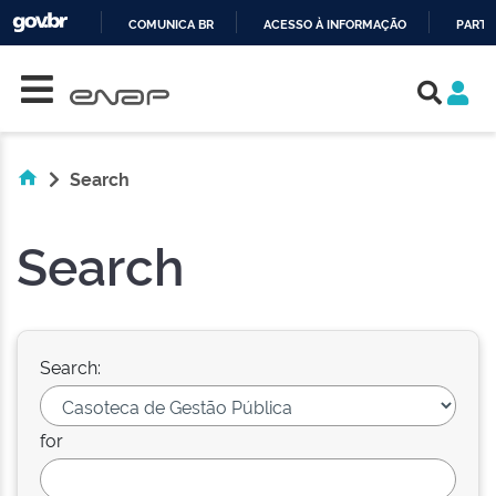
COMUNICA BR
ACESSO À INFORMAÇÃO
PARTI
Skip navigation
IR
PARA
O
CONTEÚDO
Search
Search
Search:
for