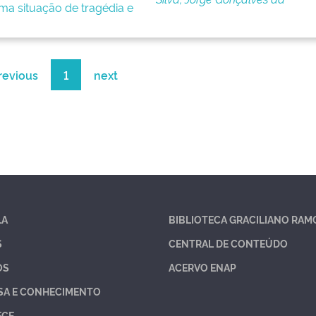
ma situação de tragédia e
revious
1
next
LA
BIBLIOTECA GRACILIANO RAM
S
CENTRAL DE CONTEÚDO
OS
ACERVO ENAP
SA E CONHECIMENTO
ECE