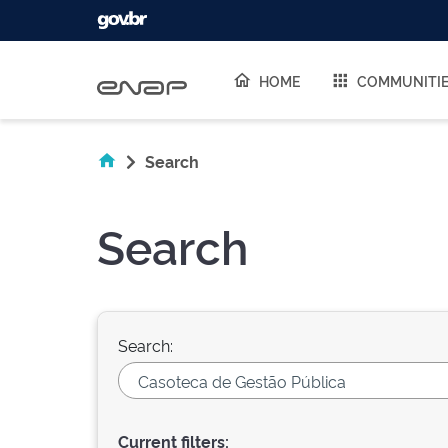
Skip navigation
HOME
COMMUNITI
Search
Search
Search:
Current filters: