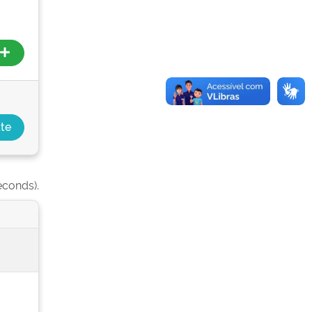
econds).