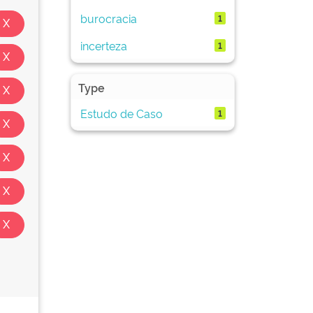
burocracia
1
incerteza
1
Type
Estudo de Caso
1