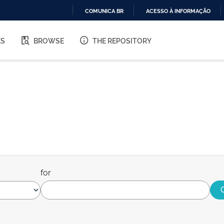
COMUNICA BR
ACESSO À INFORMAÇÃO
IR
PARA
ES
BROWSE
THE REPOSITORY
O
CONTEÚDO
for