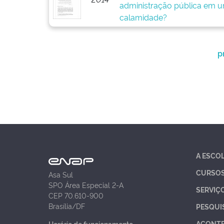
administração pública em u
calamidade?
p
A ESCO
CURSO
Asa Sul
SPO Área Especial 2-A
SERVIÇ
CEP 70.610-900
Brasília/DF
PESQUI
ACONT
Horário de funcionamento