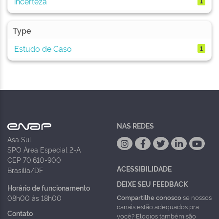
incerteza
1
Type
Estudo de Caso
1
NAS REDES
Asa Sul
SPO Área Especial 2-A
CEP 70.610-900
ACESSIBILIDADE
Brasília/DF
DEIXE SEU FEEDBACK
Horário de funcionamento
Compartilhe conosco
se nossos
08h00 às 18h00
canais estão adequados pra
Contato
você? Elogios também são