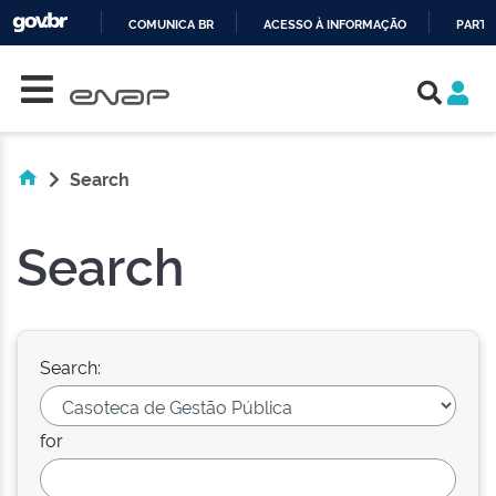
COMUNICA BR
ACESSO À INFORMAÇÃO
PARTI
Skip navigation
IR
PARA
O
CONTEÚDO
Search
Search
Search:
for