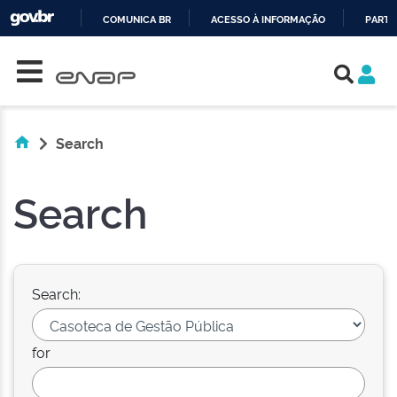
COMUNICA BR
ACESSO À INFORMAÇÃO
PARTI
Skip navigation
IR
PARA
O
CONTEÚDO
Search
Search
Search:
for