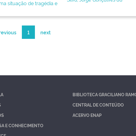
ma situação de tragédia e
revious
1
next
LA
BIBLIOTECA GRACILIANO RAM
S
CENTRAL DE CONTEÚDO
OS
ACERVO ENAP
SA E CONHECIMENTO
ECE