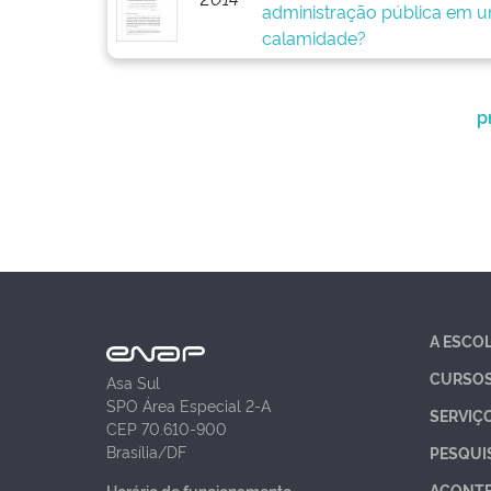
administração pública em u
calamidade?
p
A ESCO
CURSO
Asa Sul
SPO Área Especial 2-A
SERVIÇ
CEP 70.610-900
Brasília/DF
PESQUI
ACONT
Horário de funcionamento