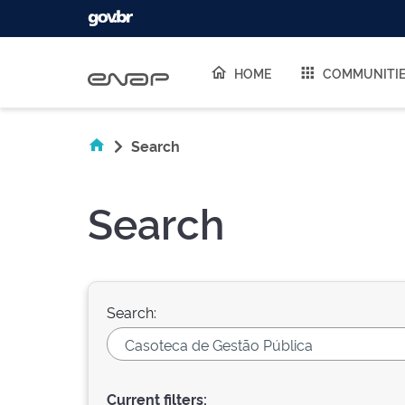
Skip navigation
HOME
COMMUNITI
Search
Search
Search:
Current filters: