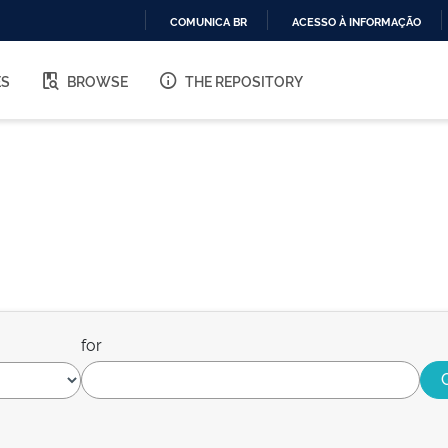
COMUNICA BR
ACESSO À INFORMAÇÃO
IR
PARA
ES
BROWSE
THE REPOSITORY
O
CONTEÚDO
for