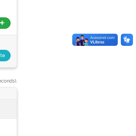
econds).