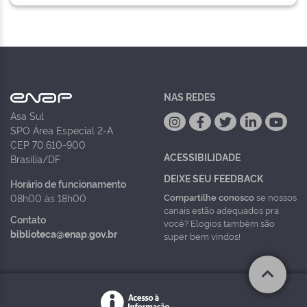
NAS REDES
Asa Sul
SPO Área Especial 2-A
CEP 70.610-900
ACESSIBILIDADE
Brasília/DF
DEIXE SEU FEEDBACK
Horário de funcionamento
Compartilhe conosco
se nossos
08h00 às 18h00
canais estão adequados pra
Contato
você? Elogios também são
biblioteca@enap.gov.br
super bem vindos!