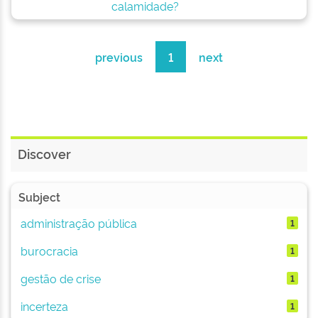
calamidade?
previous
1
next
Discover
Subject
administração pública
1
burocracia
1
gestão de crise
1
incerteza
1