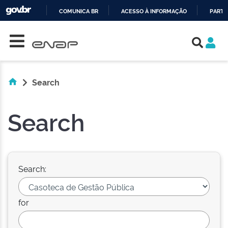
COMUNICA BR
ACESSO À INFORMAÇÃO
PARTI
Skip navigation
IR
PARA
O
CONTEÚDO
Search
Search
Search:
for