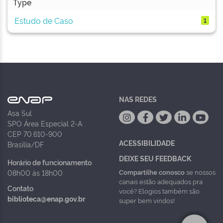
Type
Estudo de Caso
1
NAS REDES
Asa Sul
SPO Área Especial 2-A
CEP 70.610-900
ACESSIBILIDADE
Brasília/DF
DEIXE SEU FEEDBACK
Horário de funcionamento
Compartilhe conosco
se nossos
08h00 às 18h00
canais estão adequados pra
Contato
você? Elogios também são
biblioteca@enap.gov.br
super bem vindos!