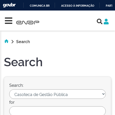
COMUNICA BR
ACESSO À INFORMAÇÃO
PARTI
Skip navigation
IR
PARA
O
CONTEÚDO
Search
Search
Search:
for