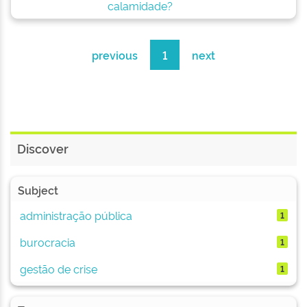
calamidade?
previous
1
next
Discover
Subject
administração pública
1
burocracia
1
gestão de crise
1