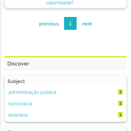
calamidade?
previous
1
next
Discover
Subject
administração pública
1
burocracia
1
incerteza
1