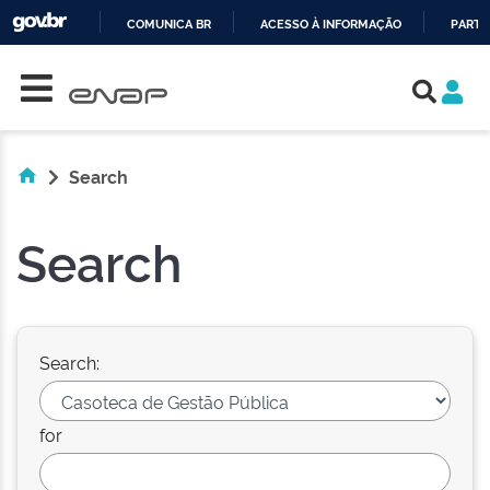
COMUNICA BR
ACESSO À INFORMAÇÃO
PARTI
Skip navigation
IR
PARA
O
CONTEÚDO
Search
Search
Search:
for