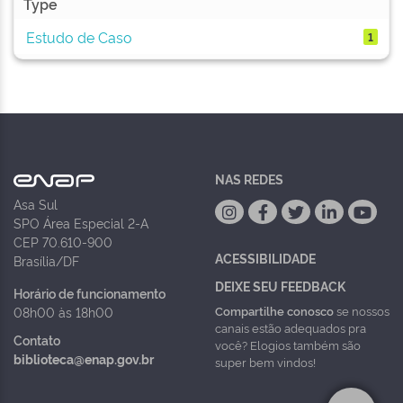
Type
Estudo de Caso
1
NAS REDES
Asa Sul
SPO Área Especial 2-A
CEP 70.610-900
ACESSIBILIDADE
Brasília/DF
DEIXE SEU FEEDBACK
Horário de funcionamento
Compartilhe conosco
se nossos
08h00 às 18h00
canais estão adequados pra
Contato
você? Elogios também são
biblioteca@enap.gov.br
super bem vindos!