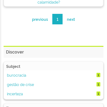
calamidade?
previous
1
next
Discover
Subject
burocracia
1
gestão de crise
1
incerteza
1