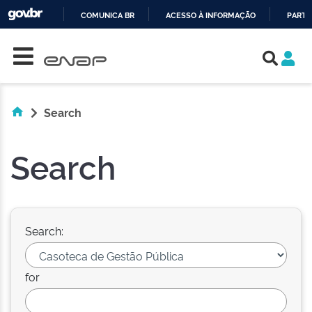
COMUNICA BR
ACESSO À INFORMAÇÃO
PARTI
Skip navigation
IR
PARA
O
CONTEÚDO
Search
Search
Search:
for