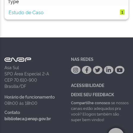
Type
Estudo de Caso
1
NAS REDES
Asa Sul
SPO Área Especial 2-A
CEP 70.610-900
ACESSIBILIDADE
Brasília/DF
DEIXE SEU FEEDBACK
Horário de funcionamento
Compartilhe conosco
se nossos
08h00 às 18h00
canais estão adequados pra
Contato
você? Elogios também são
biblioteca@enap.gov.br
super bem vindos!