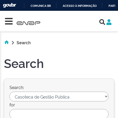
COMUNICA BR
ACESSO À INFORMAÇÃO
PARTI
Skip navigation
IR
PARA
O
CONTEÚDO
Search
Search
Search:
for