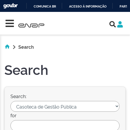
COMUNICA BR
ACESSO À INFORMAÇÃO
PARTI
Skip navigation
IR
PARA
O
CONTEÚDO
Search
Search
Search:
for