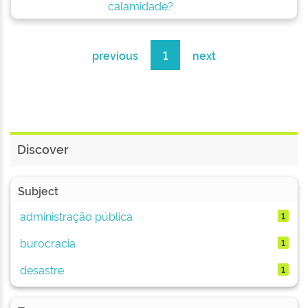
calamidade?
previous
1
next
Discover
Subject
administração pública
1
burocracia
1
desastre
1