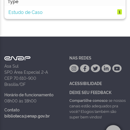
Type
Estudo de Caso
1
NAS REDES
Asa Sul
SPO Área Especial 2-A
CEP 70.610-900
ACESSIBILIDADE
Brasília/DF
DEIXE SEU FEEDBACK
Horário de funcionamento
Compartilhe conosco
se nossos
08h00 às 18h00
canais estão adequados pra
Contato
você? Elogios também são
biblioteca@enap.gov.br
super bem vindos!