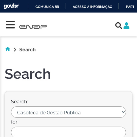
COMUNICA BR
ACESSO À INFORMAÇÃO
PARTI
Skip navigation
IR
PARA
O
CONTEÚDO
Search
Search
Search:
for