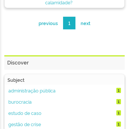
calamidade?
previous
1
next
Discover
Subject
administração pública
1
burocracia
1
estudo de caso
1
gestão de crise
1