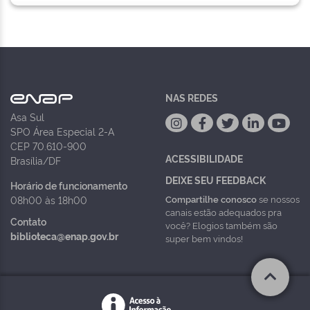
NAS REDES
Asa Sul
SPO Área Especial 2-A
CEP 70.610-900
ACESSIBILIDADE
Brasília/DF
DEIXE SEU FEEDBACK
Horário de funcionamento
Compartilhe conosco
se nossos
08h00 às 18h00
canais estão adequados pra
Contato
você? Elogios também são
biblioteca@enap.gov.br
super bem vindos!