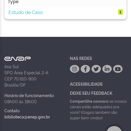
Type
Estudo de Caso
1
NAS REDES
Asa Sul
SPO Área Especial 2-A
CEP 70.610-900
ACESSIBILIDADE
Brasília/DF
DEIXE SEU FEEDBACK
Horário de funcionamento
Compartilhe conosco
se nossos
08h00 às 18h00
canais estão adequados pra
Contato
você? Elogios também são
biblioteca@enap.gov.br
super bem vindos!