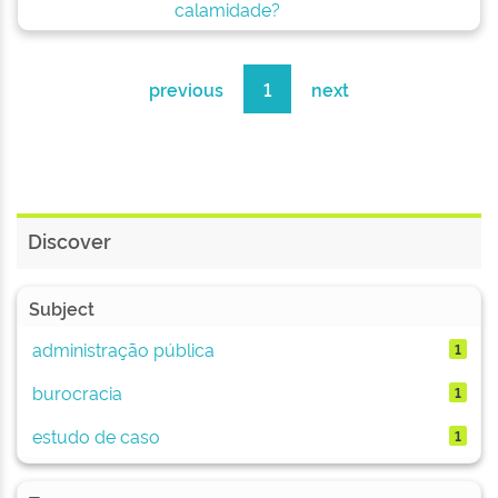
calamidade?
previous
1
next
Discover
Subject
administração pública
1
burocracia
1
estudo de caso
1