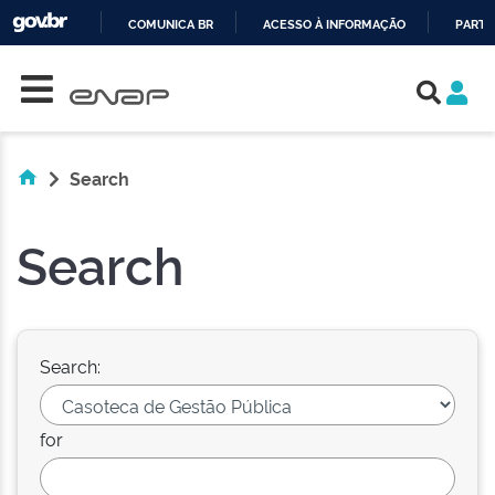
COMUNICA BR
ACESSO À INFORMAÇÃO
PARTI
Skip navigation
IR
PARA
O
CONTEÚDO
Search
Search
Search:
for