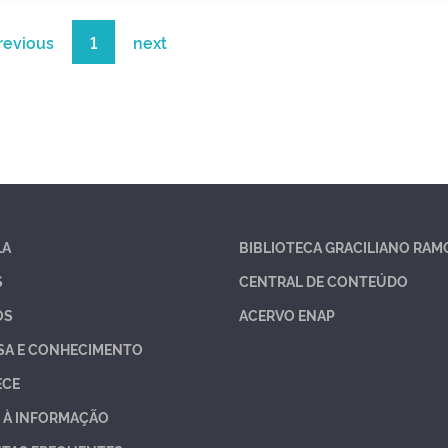
revious
1
next
LA
BIBLIOTECA GRACILIANO RAM
S
CENTRAL DE CONTEÚDO
OS
ACERVO ENAP
SA E CONHECIMENTO
ECE
 À INFORMAÇÃO