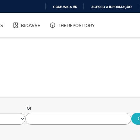
COMUNICA BR
ACESSO À INFORMAÇÃO
IR
PARA
ES
BROWSE
THE REPOSITORY
O
CONTEÚDO
for