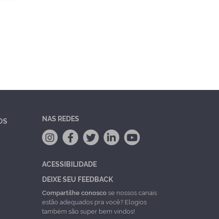
NAS REDES
OS
ACESSIBILIDADE
DEIXE SEU FEEDBACK
Compartilhe conosco
se nossos canais
estão adequados pra você? Elogios
também são super bem vindos!