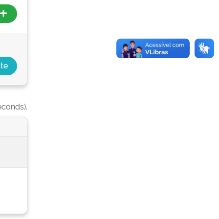
econds).