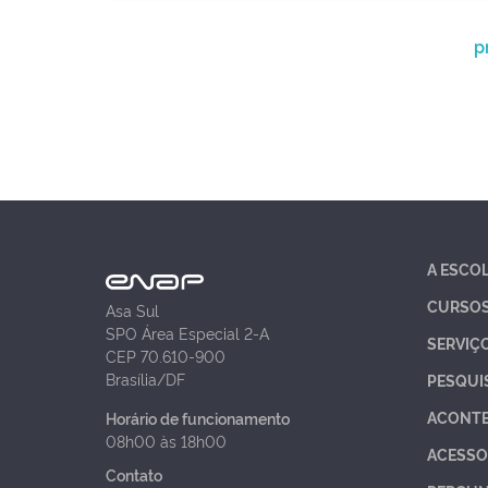
p
A ESCO
CURSO
Asa Sul
SPO Área Especial 2-A
SERVIÇ
CEP 70.610-900
Brasília/DF
PESQUI
ACONT
Horário de funcionamento
08h00 às 18h00
ACESSO
Contato