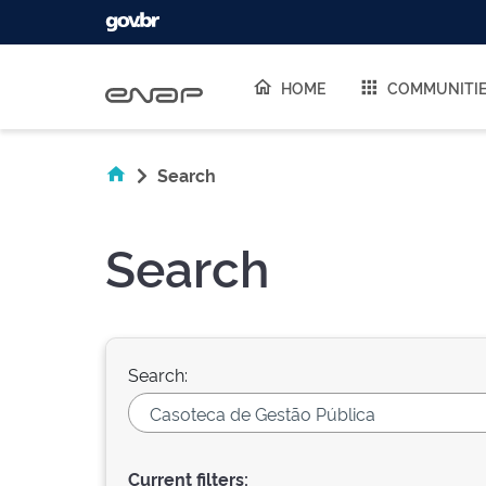
Skip navigation
HOME
COMMUNITI
Search
Search
Search:
Current filters: