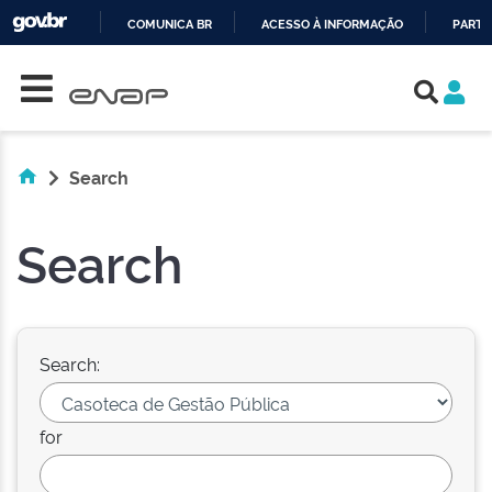
COMUNICA BR
ACESSO À INFORMAÇÃO
PARTI
Skip navigation
IR
PARA
O
CONTEÚDO
Search
Search
Search:
for