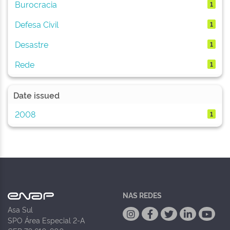
Burocracia
1
Defesa Civil
1
Desastre
1
Rede
1
Date issued
2008
1
NAS REDES
Asa Sul
SPO Área Especial 2-A