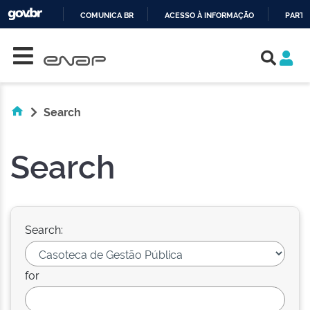
COMUNICA BR
ACESSO À INFORMAÇÃO
PARTI
Skip navigation
IR
PARA
O
CONTEÚDO
Search
Search
Search:
for