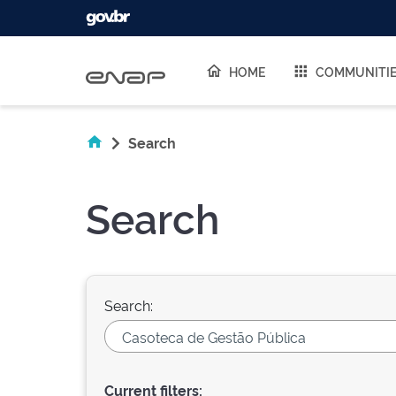
Skip navigation
HOME
COMMUNITI
Search
Search
Search:
Current filters: