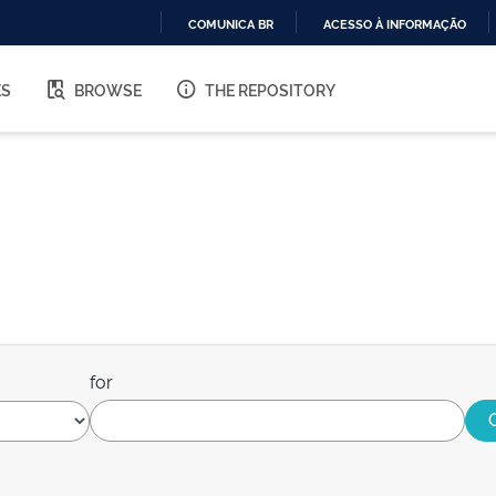
COMUNICA BR
ACESSO À INFORMAÇÃO
IR
PARA
ES
BROWSE
THE REPOSITORY
O
CONTEÚDO
for