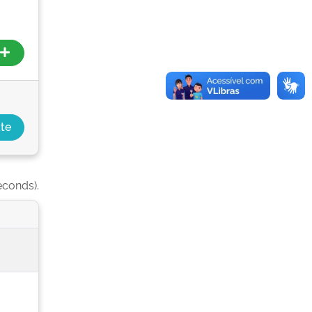
econds).