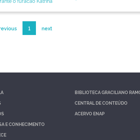
ante o furacão Katrina
revious
1
next
LA
BIBLIOTECA GRACILIANO RAM
S
CENTRAL DE CONTEÚDO
OS
ACERVO ENAP
SA E CONHECIMENTO
ECE