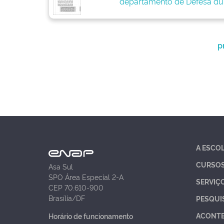
departamento de Defesa dur
p
A ESCO
CURSO
Asa Sul
SPO Área Especial 2-A
SERVIÇ
CEP 70.610-900
Brasília/DF
PESQUI
ACONT
Horário de funcionamento