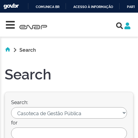
COMUNICA BR
ACESSO À INFORMAÇÃO
PARTI
Skip navigation
IR
PARA
O
CONTEÚDO
Search
Search
Search:
for