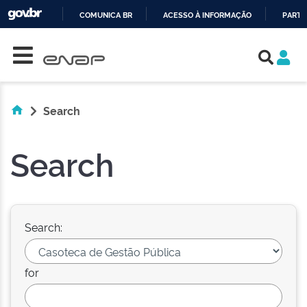
COMUNICA BR
ACESSO À INFORMAÇÃO
PARTI
Skip navigation
IR
PARA
O
CONTEÚDO
Search
Search
Search:
for