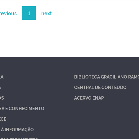
revious
1
next
LA
BIBLIOTECA GRACILIANO RAM
S
CENTRAL DE CONTEÚDO
OS
ACERVO ENAP
SA E CONHECIMENTO
ECE
 À INFORMAÇÃO