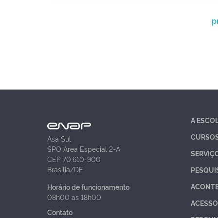
p
A ESCO
CURSO
Asa Sul
SPO Área Especial 2-A
SERVIÇ
CEP 70.610-900
Brasília/DF
PESQUI
ACONT
Horário de funcionamento
08h00 às 18h00
ACESSO
Contato