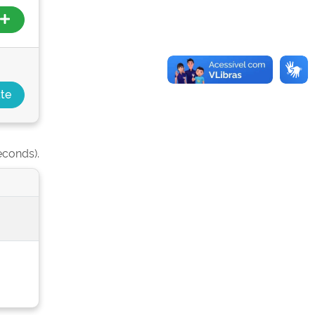
econds).