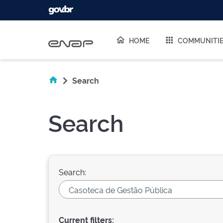
Skip navigation
HOME
COMMUNITI
Search
Search
Search:
Current filters: