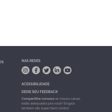
NAS REDES
OS
ACESSIBILIDADE
DEIXE SEU FEEDBACK
Compartilhe conosco
se nossos canais
estão adequados pra você? Elogios
também são super bem vindos!