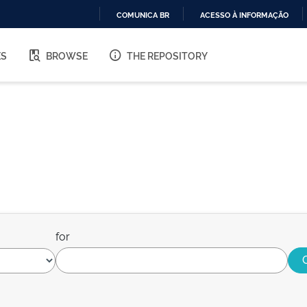
COMUNICA BR
ACESSO À INFORMAÇÃO
IR
PARA
ES
BROWSE
THE REPOSITORY
O
CONTEÚDO
for