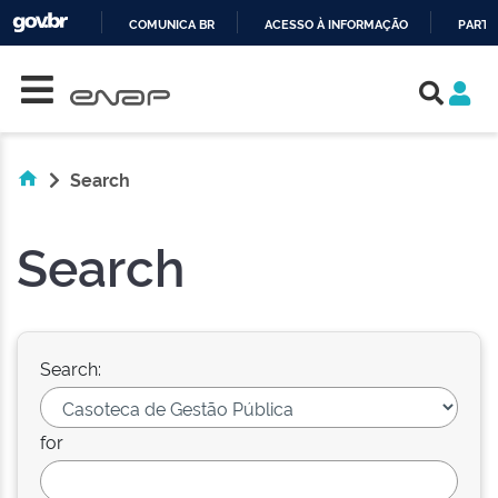
COMUNICA BR
ACESSO À INFORMAÇÃO
PARTI
Skip navigation
IR
PARA
O
CONTEÚDO
Search
Search
Search:
for