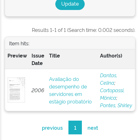
Results 1-1 of 1 (Search time: 0.002 seconds).
Item hits:
Preview
Issue
Title
Author(s)
Date
Dantas,
Avaliação do
Celina
;
desempenho de
2006
Cortopassi,
servidores em
Mônica
;
estágio probatório
Pontes, Shirley
previous
1
next