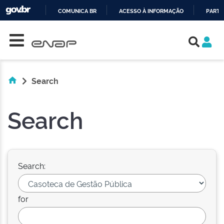
COMUNICA BR
ACESSO À INFORMAÇÃO
PARTI
Skip navigation
IR
PARA
O
CONTEÚDO
Search
Search
Search:
for