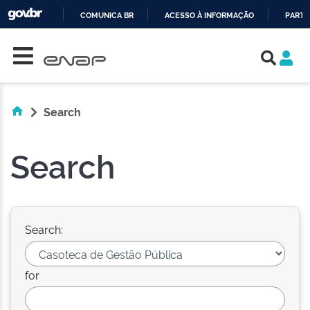
COMUNICA BR
ACESSO À INFORMAÇÃO
PARTI
Skip navigation
IR
PARA
O
CONTEÚDO
Search
Search
Search:
for